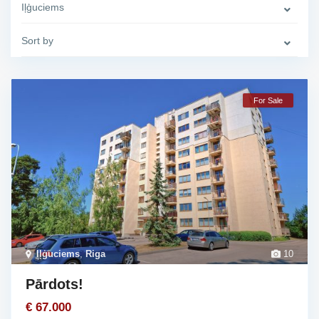
Iļģuciems
Sort by
For Sale
Iļģuciems
,
Riga
10
Pārdots!
€ 67.000