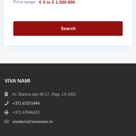
Price range:
€ 0 to € 1.500.000
Search
VIVA NAMI
Kr. Barona iela 90-17, Riga, LV-1001
+371 67271444
+371 67846424
viesturs@vivanami.lv