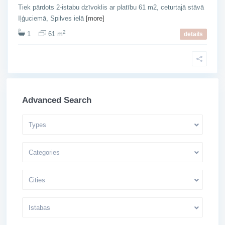
Tiek pārdots 2-istabu dzīvoklis ar platību 61 m2, ceturtajā stāvā
Iļģuciemā, Spilves ielā
[more]
2
1
61 m
details
Advanced Search
Types
Categories
Cities
Istabas