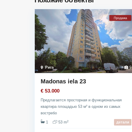
Продажа
Рига
9
Madonas iela 23
€ 53.000
Предлагается просторная и функциональная
квартира площадью 53 м² в одном из самых
востребо
2
1
53 m
детали