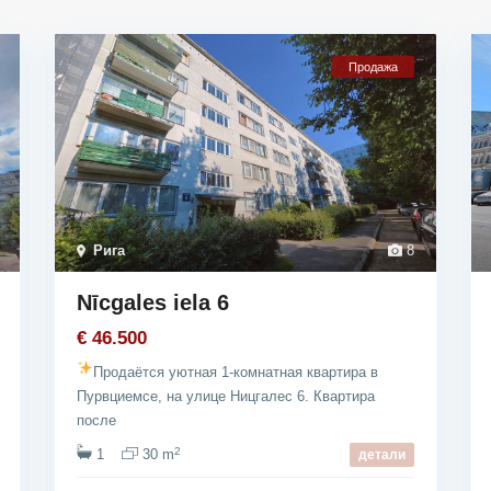
Продажа
Рига
8
Nīcgales iela 6
€ 46.500
Продаётся уютная 1-комнатная квартира в
Пурвциемсе, на улице Ницгалес 6. Квартира
после
2
1
30 m
детали