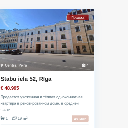
Продажа
Centrs
,
Рига
4
Stabu iela 52, Rīga
€ 48.995
Продаётся ухоженная и тёплая однокомнатная
квартира в реновированном доме, в средней
части
2
1
19 m
детали