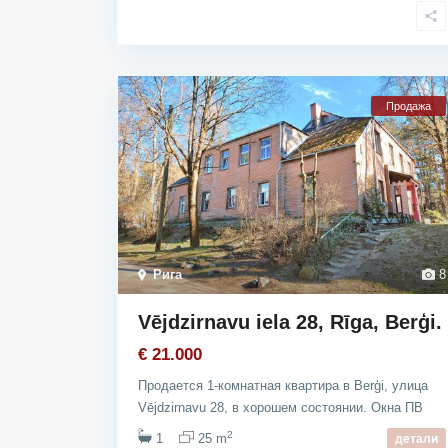
Продажа
Рига
8
Vējdzirnavu iela 28, Rīga, Berģi.
€ 21.000
Продается 1-комнатная квартира в Berģi, улица
Vējdzirnavu 28, в хорошем состоянии. Окна ПВ
2
1
25 m
детали