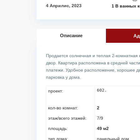
4 Априлис, 2023
1 В ванных 
Описание
Ад
Продается солнечная и теплая 2-комнатная 
двор. Квартира расположена в средней част
платежи. Удобное расположение, хорошее дв
парковка у дома.
602.
проект:
кол-во комнат:
2
этаж/всего этажей:
7/9
площадь:
49 м2
тип дома:
панельный дом