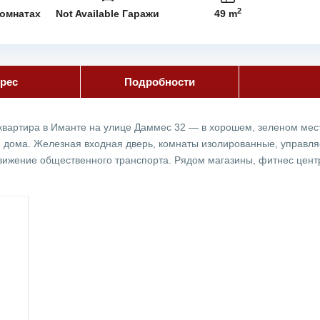
2
комнатах
Not Available Гаражи
49 m
рес
Подробности
квартира в Иманте на улице Даммес 32 — в хорошем, зеленом мес
и дома. Железная входная дверь, комнаты изолированные, управл
ижение общественного транспорта. Рядом магазины, фитнес центр