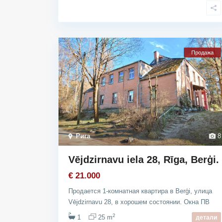
Продажа
Рига
8
Vējdzirnavu iela 28, Rīga, Berģi.
€ 21.000
Продается 1-комнатная квартира в Berģi, улица
Vējdzirnavu 28, в хорошем состоянии. Окна ПВ
2
1
25 m
детали