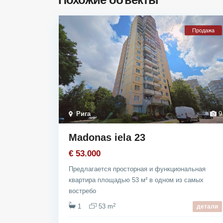
Продажа
Рига
9
Madonas iela 23
€ 53.000
Предлагается просторная и функциональная
квартира площадью 53 м² в одном из самых
востребо
2
1
53 m
детали