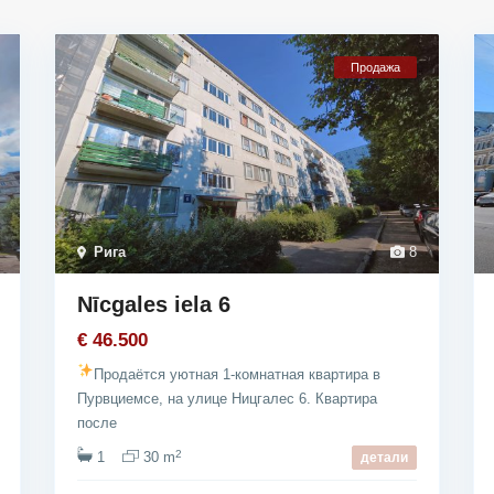
Продажа
Рига
8
Nīcgales iela 6
€ 46.500
Продаётся уютная 1-комнатная квартира в
Пурвциемсе, на улице Ницгалес 6. Квартира
после
2
1
30 m
детали