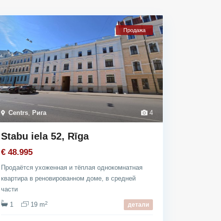
Продажа
Centrs
,
Рига
4
Stabu iela 52, Rīga
€ 48.995
Продаётся ухоженная и тёплая однокомнатная
квартира в реновированном доме, в средней
части
2
1
19 m
детали