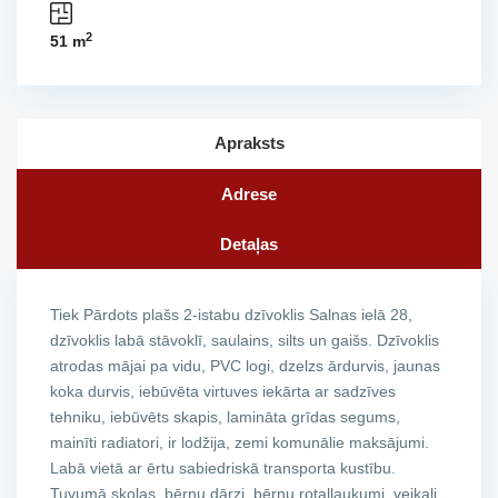
2
51 m
Apraksts
Adrese
Detaļas
Tiek Pārdots plašs 2-istabu dzīvoklis Salnas ielā 28,
dzīvoklis labā stāvoklī, saulains, silts un gaišs. Dzīvoklis
atrodas mājai pa vidu, PVC logi, dzelzs ārdurvis, jaunas
koka durvis, iebūvēta virtuves iekārta ar sadzīves
tehniku, iebūvēts skapis, lamināta grīdas segums,
mainīti radiatori, ir lodžija, zemi komunālie maksājumi.
Labā vietā ar ērtu sabiedriskā transporta kustību.
Tuvumā skolas, bērnu dārzi, bērnu rotaļlaukumi, veikali,