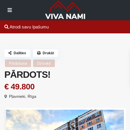
Atrodi savu īpašumu
Dalīties
Drukāt
Pārdošana
Dzīvokļi
PĀRDOTS!
€ 49.800
Pļavnieki
,
Rīga