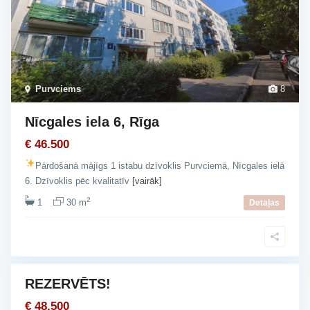
Purvciems
8
Nīcgales iela 6, Rīga
€ 46.500
Pārdošanā mājīgs 1 istabu dzīvoklis Purvciemā, Nīcgales ielā
I
6. Dzīvoklis pēc kvalitatīv
[vairāk]
m
2
1
30 m
a
Detaļas
n
t
a
REZERVĒTS!
Ķ
šana
e
€ 48.500