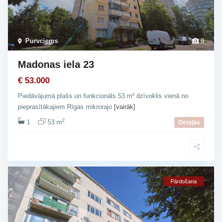
Purvciems
9
Madonas iela 23
€ 53.000
Piedāvājumā plašs un funkcionāls 53 m² dzīvoklis vienā no
pieprasītākajiem Rīgas mikrorajo
[vairāk]
2
1
53 m
Detaļas
Pārdošana