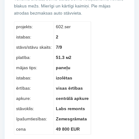
blakus mežs. Mierīgi un kārtīgi kaimiņi. Pie mājas
atrodas bezmaksas auto stāvvieta.
projekts:
602.ser
istabas:
2
stāvs/stāvu skaits:
7/9
platība:
51.3 м2
mājas tips:
paneļu
istabas:
izolētas
ērtības:
visas ērtības
apkure:
centrālā apkure
stāvoklis:
Labs remonts
īpašumtiesības:
Zemesgrāmata
cena
49 800 EUR