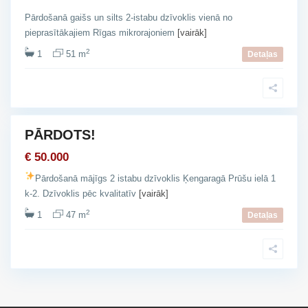
n
Pārdošanā gaišs un silts 2-istabu dzīvoklis vienā no
g
pieprasītākajiem Rīgas mikrorajoniem
[vairāk]
a
2
1
51 m
r
Detaļas
a
g
s
PĀRDOTS!
šana
€ 50.000
Pārdošanā mājīgs 2 istabu dzīvoklis Ķengaragā Prūšu ielā 1
k-2. Dzīvoklis pēc kvalitatīv
[vairāk]
2
1
47 m
Detaļas