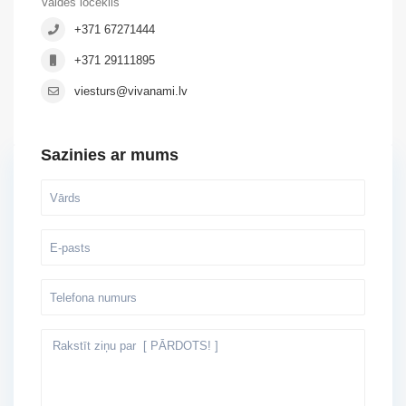
Valdes loceklis
+371 67271444
+371 29111895
viesturs@vivanami.lv
Sazinies ar mums