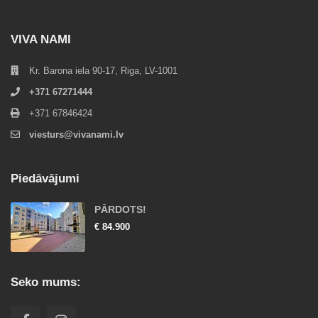
VIVA NAMI
Kr. Barona iela 90-17, Riga, LV-1001
+371 67271444
+371 67846424
viesturs@vivanami.lv
Piedāvājumi
PĀRDOTS!
€ 84.900
Seko mums: