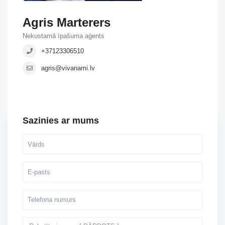
Agris Marterers
Nekustamā īpašuma aģents
+37123306510
agris@vivanami.lv
Sazinies ar mums