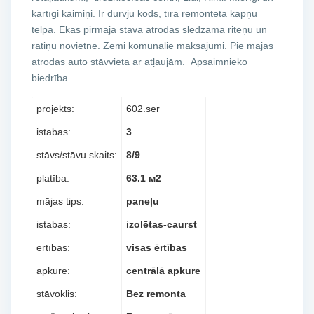
kārtīgi kaimiņi. Ir durvju kods, tīra remontēta kāpņu
telpa. Ēkas pirmajā stāvā atrodas slēdzama riteņu un
ratiņu novietne. Zemi komunālie maksājumi. Pie mājas
atrodas auto stāvvieta ar atļaujām. Apsaimnieko
biedrība.
projekts:
602.ser
istabas:
3
stāvs/stāvu skaits:
8/9
platība:
63.1 м2
mājas tips:
paneļu
istabas:
izolētas-caurst
ērtības:
visas ērtības
apkure:
centrālā apkure
stāvoklis:
Bez remonta