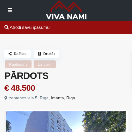
Atrodi savu īpašumu
Dalīties
Drukāt
Pārdošana
Dzīvokļi
PĀRDOTS
€ 48.500
zentenes iela 5, Rīga,
Imanta
,
Rīga