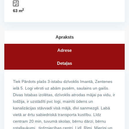
2
63 m
Apraksts
Adrese
Detaļas
Tiek Pārdots plašs 3-istabu dzīvoklis Imantā, Zentenes
ielā 5. Logi vērsti uz abām pusēm, saulains un gaišs.
Divas Istabas izolētas, dzīvoklis atrodas mājai pa vidu, ir
lodžija, ir uzstādīti pvc logi, mainīti ūdens un
kanalizācijas stāvvadi visā mājā, divi sanmezgli. Labā
vietā ar ērtu sabiedriskā transporta kustību. Līdz
centram 20 min, tuvumā skolas, bērnu dārzi, bērnu
rotaļlaukumi, tirdzniecības centri, Lidl, Rimi. Mierīgi un