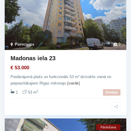
Purvciems
9
Madonas iela 23
€ 53.000
Piedāvājumā plašs un funkcionāls 53 m² dzīvoklis vienā no
pieprasītākajiem Rīgas mikrorajo
[vairāk]
2
1
53 m
Detaļas
Pārdošana