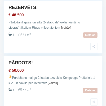
REZERVĒTS!
Ķ
šana
e
€ 48.500
n
Pārdošanā gaišs un silts 2-istabu dzīvoklis vienā no
g
pieprasītākajiem Rīgas mikrorajoniem
[vairāk]
a
2
1
51 m
r
Detaļas
a
g
s
PĀRDOTS!
šana
€ 50.000
Pārdošanā mājīgs 2 istabu dzīvoklis Ķengaragā Prūšu ielā 1
k-2. Dzīvoklis pēc kvalitatīv
[vairāk]
2
1
47 m
Detaļas