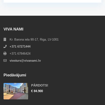
VIVA NAMI
Kr. Barona iela 90-17, Riga, LV-1001
+371 67271444
+371 67846424
viesturs@vivanami.lv
Piedāvājumi
PĀRDOTS!
€ 84.900