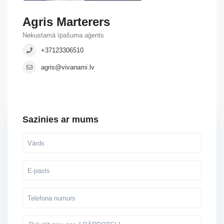
Agris Marterers
Nekustamā īpašuma aģents
+37123306510
agris@vivanami.lv
Sazinies ar mums