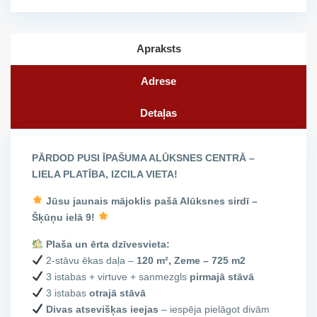
Apraksts
Adrese
Detaļas
PĀRDOD PUSI ĪPAŠUMA ALŪKSNES CENTRĀ –
LIELA PLATĪBA, IZCILA VIETA!
Jūsu jaunais mājoklis pašā Alūksnes sirdī –
Šķūņu ielā 9!
Plaša un ērta dzīvesvieta:
2-stāvu ēkas daļa –
120 m², Zeme – 725 m2
3 istabas + virtuve + sanmezgls
pirmajā stāvā
3 istabas
otrajā stāvā
Divas atsevišķas ieejas
– iespēja pielāgot divām