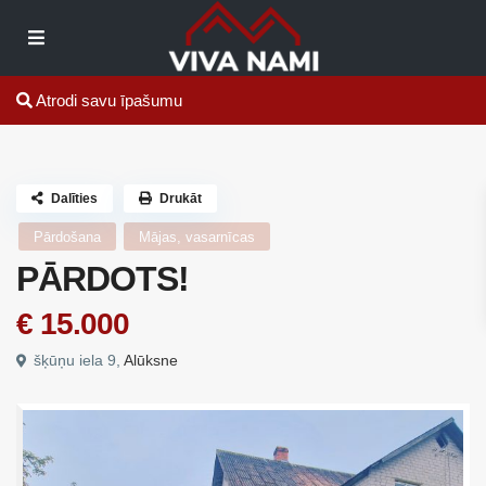
Atrodi savu īpašumu
Dalīties
Drukāt
Pārdošana
Mājas, vasarnīcas
PĀRDOTS!
€ 15.000
šķūņu iela 9,
Alūksne