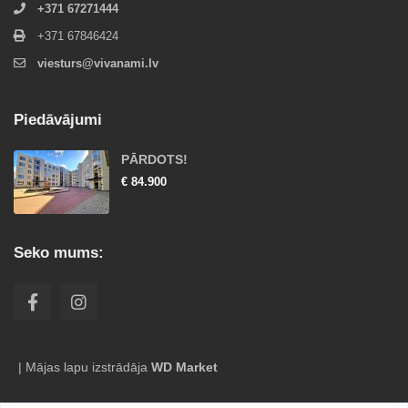
+371 67271444
+371 67846424
viesturs@vivanami.lv
Piedāvājumi
PĀRDOTS!
€ 84.900
Seko mums:
| Mājas lapu izstrādāja
WD Market