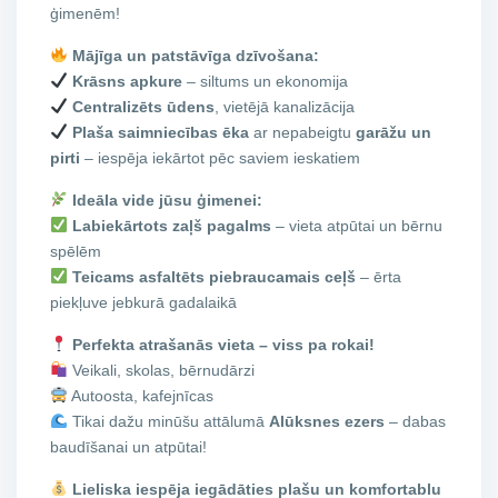
ģimenēm!
Mājīga un patstāvīga dzīvošana:
Krāsns apkure
– siltums un ekonomija
Centralizēts ūdens
, vietējā kanalizācija
Plaša saimniecības ēka
ar nepabeigtu
garāžu un
pirti
– iespēja iekārtot pēc saviem ieskatiem
Ideāla vide jūsu ģimenei:
Labiekārtots zaļš pagalms
– vieta atpūtai un bērnu
spēlēm
Teicams asfaltēts piebraucamais ceļš
– ērta
piekļuve jebkurā gadalaikā
Perfekta atrašanās vieta – viss pa rokai!
Veikali, skolas, bērnudārzi
Autoosta, kafejnīcas
Tikai dažu minūšu attālumā
Alūksnes ezers
– dabas
baudīšanai un atpūtai!
Lieliska iespēja iegādāties plašu un komfortablu