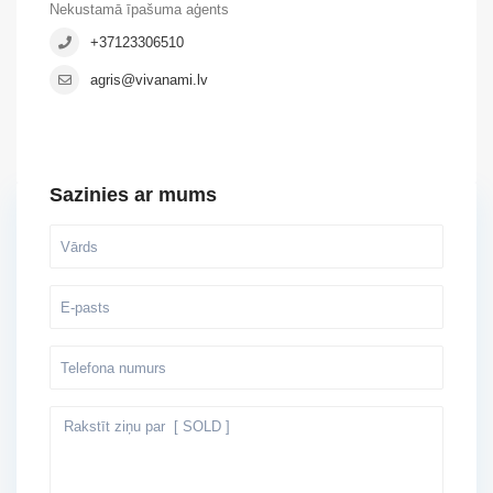
Nekustamā īpašuma aģents
+37123306510
agris@vivanami.lv
Sazinies ar mums