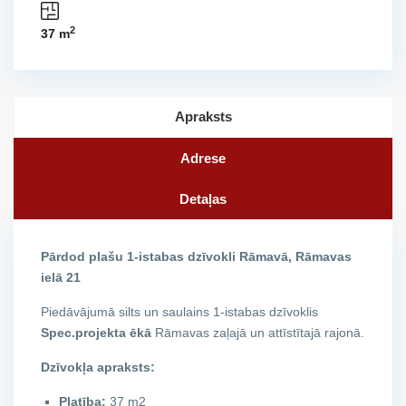
2
37 m
Apraksts
Adrese
Detaļas
Pārdod plašu 1-istabas dzīvokli Rāmavā, Rāmavas
ielā 21
Piedāvājumā silts un saulains 1-istabas dzīvoklis
Spec.projekta ēkā
Rāmavas zaļajā un attīstītajā rajonā.
Dzīvokļa apraksts:
Platība:
37 m2