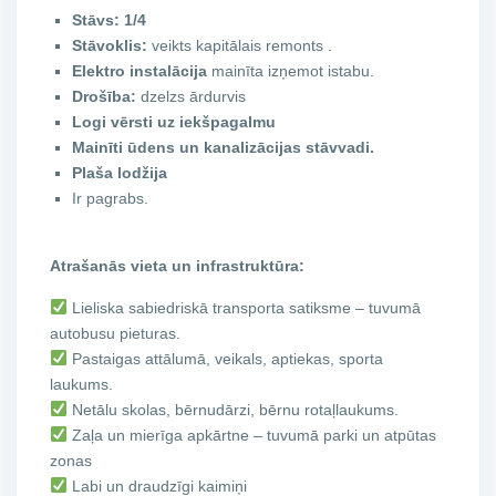
Stāvs: 1/4
Stāvoklis:
veikts kapitālais remonts .
Elektro instalācija
mainīta izņemot istabu.
Drošība:
dzelzs ārdurvis
Logi vērsti uz iekšpagalmu
Mainīti ūdens un kanalizācijas stāvvadi.
Plaša lodžija
Ir pagrabs.
Atrašanās vieta un infrastruktūra:
Lieliska sabiedriskā transporta satiksme – tuvumā
autobusu pieturas.
Pastaigas attālumā, veikals, aptiekas, sporta
laukums.
Netālu skolas, bērnudārzi, bērnu rotaļlaukums.
Zaļa un mierīga apkārtne – tuvumā parki un atpūtas
zonas
Labi un draudzīgi kaimiņi