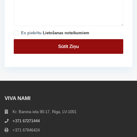
Es piekrītu
Lietošanas noteikumiem
VIVA NAMI
Kr. Barona iela 90-17, Riga, LV-1001
+371 67271444
+371 67846424