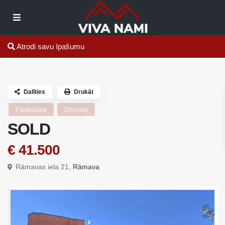
Atrodi savu īpašumu
Dalīties
Drukāt
Pārdošana
Dzīvokļi
SOLD
€ 41.500
Rāmavas iela 21,
Rāmava