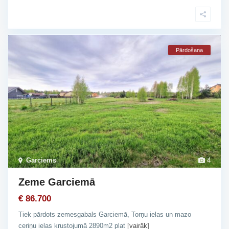
Pārdošana
Garciems
4
Zeme Garciemā
€ 86.700
Tiek pārdots zemesgabals Garciemā, Torņu ielas un mazo
ceriņu ielas krustojumā 2890m2 plat
[vairāk]