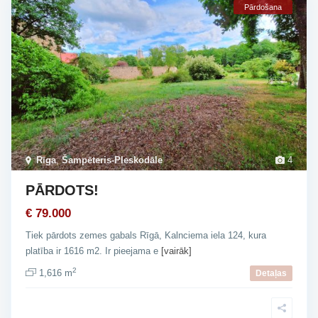
Pārdošana
Rīga
,
Šampēteris-Pleskodāle
4
PĀRDOTS!
€ 79.000
Tiek pārdots zemes gabals Rīgā, Kalnciema iela 124, kura
platība ir 1616 m2. Ir pieejama e
[vairāk]
2
1,616 m
Detaļas