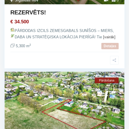
Siguldas nov
8
REZERVĒTS!
€ 34.500
PĀRDODAS IZCILS ZEMESGABALS SUNĪŠOS – MIERS,
DABA UN STRATĒĢISKA LOKĀCIJA PIERĪGĀ!
Tie
[vairāk]
2
5,300 m
Detaļas
Pārdošana