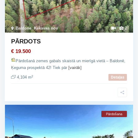
Baldone
,
Ķekavas nov
2
PĀRDOTS
€ 19.500
Pārdošanā zemes gabals skaistā un mierīgā vietā – Baldonē,
Ķeguma prospektā 42! Tiek pār
[vairāk]
2
4,104 m
Detaļas
Pārdošana