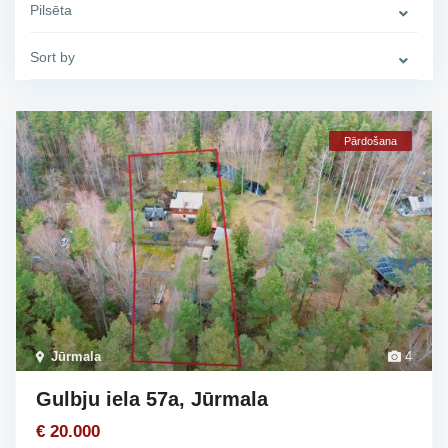
Pilsēta
Sort by
Pārdošana
Jūrmala
4
Gulbju iela 57a, Jūrmala
€ 20.000