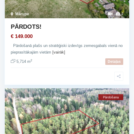
Mārupe
4
PĀRDOTS!
€ 149.000
Pārdošanā plašs un stratēģiski izdevīgs zemesgabals vienā no
pieprasītākajām vietām
[vairāk]
2
5,714 m
Detaļas
Pārdošana