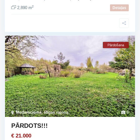
2
2,890 m
Detaļas
Pārdošana
Medemciems
,
Rīgas rajons
6
PĀRDOTS!!!
€ 21.000