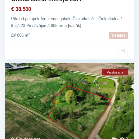
€ 38.500
Pārdod perspektīvu zemesgabalu Čiekurkalnā – Čiekurkalna 1.
līnijā 23 Piedāvājumā 805 m² p
[vairāk]
2
805 m
Detaļas
Pārdošana