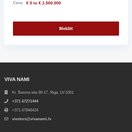
Cena:
€ 0 to € 1.500.000
Meklēt
VIVA NAMI
Kr. Barona iela 90-17, Riga, LV-1001
+371 67271444
+371 67846424
viesturs@vivanami.lv