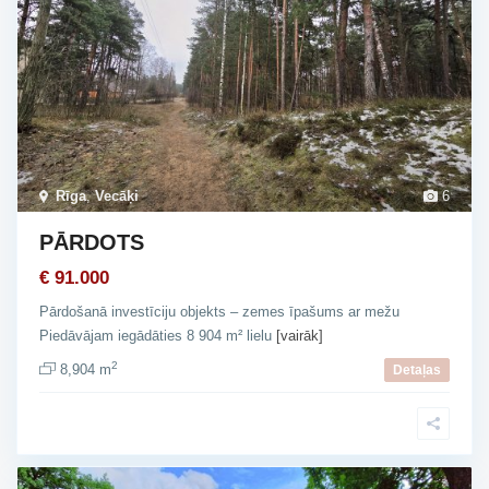
Rīga
,
Vecāķi
6
PĀRDOTS
€ 91.000
Pārdošanā investīciju objekts – zemes īpašums ar mežu
Piedāvājam iegādāties 8 904 m² lielu
[vairāk]
2
8,904 m
Detaļas