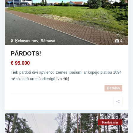
Ķekavas nov
,
Rāmava
4
PĀRDOTS!
€ 95.000
Tiek pārdoti divi apvienoti zemes īpašumi ar kopējo platību 1894
m² skaistā un mūsdienīgā
[vairāk]
Detaļas
Pārdošana