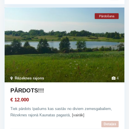
Pārdošana
Rēzeknes rajons
4
PĀRDOTS!!!
€ 12.000
Tiek pārdots īpašums kas sastāv no diviem zemesgabaliem,
Rēzeknes rajonā Kaunatas pagastā,
[vairāk]
Detaļas