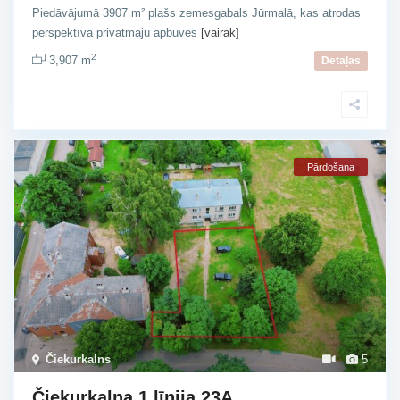
Piedāvājumā 3907 m² plašs zemesgabals Jūrmalā, kas atrodas
perspektīvā privātmāju apbūves
[vairāk]
2
3,907 m
Detaļas
Pārdošana
Čiekurkalns
5
Čiekurkalna 1.līnija 23A