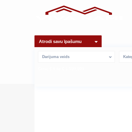
Atrodi savu īpašumu
Darijuma veids
Kate
€ 0 to € 1.500.000
Cena: