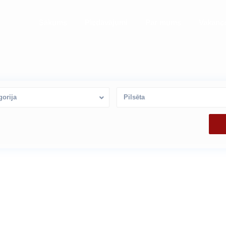
Sākums
Piedāvājumi
Par mums
Vakanc
gorija
Pilsēta