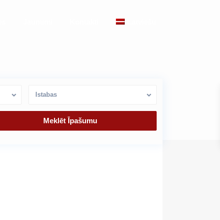
es
Jaunumi
Kontakti
Latviešu
Istabas