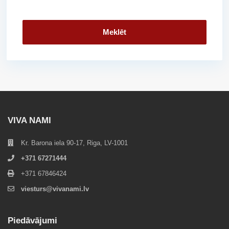
Meklēt
VIVA NAMI
Kr. Barona iela 90-17, Riga, LV-1001
+371 67271444
+371 67846424
viesturs@vivanami.lv
Piedāvājumi