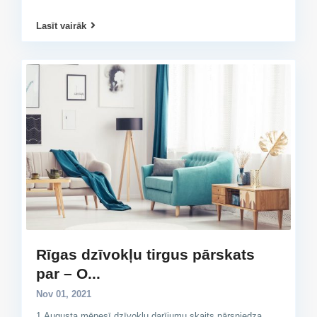
Lasīt vairāk
Rīgas dzīvokļu tirgus pārskats
par – O...
Nov 01, 2021
1.Augusta mēnesī dzīvokļu darījumu skaits pārsniedza