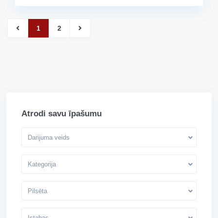
1
2
Atrodi savu īpašumu
Darijuma veids
Kategorija
Pilsēta
Istabas