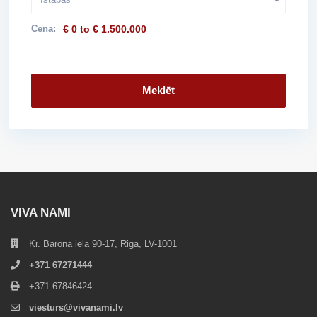
Cena:
€ 0 to € 1.500.000
Meklēt
VIVA NAMI
Kr. Barona iela 90-17, Riga, LV-1001
+371 67271444
+371 67846424
viesturs@vivanami.lv