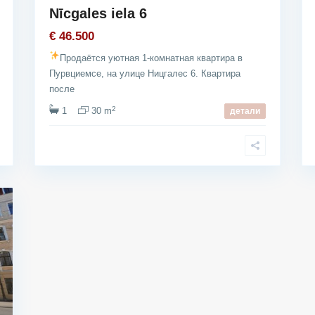
Nīcgales iela 6
€ 46.500
Продаётся уютная 1-комнатная квартира в
Пурвциемсе, на улице Ницгалес 6. Квартира
после
2
1
30 m
детали