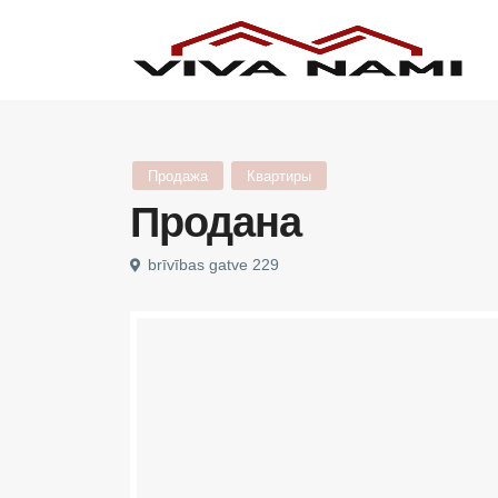
Продажа
Квартиры
Продана
brīvības gatve 229