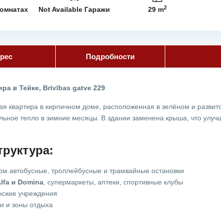
2
комнатах
Not Available Гаражи
29 m
рес
Подробности
а в Тейке, Brīvības gatve 229
ая квартира в кирпичном доме, расположенная в зелёном и развито
льное тепло в зимние месяцы. В здании заменена крыша, что улуч
руктура:
м автобусные, троллейбусные и трамвайные остановки
lfa и Domina
, супермаркеты, аптеки, спортивные клубы
нские учреждения
и и зоны отдыха