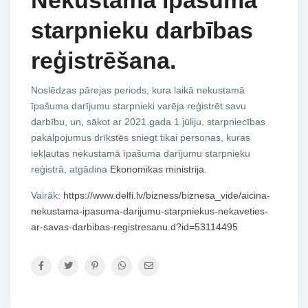
Nekustamā īpašuma
starpnieku darbības
reģistrēšana.
Noslēdzas pārejas periods, kura laikā nekustamā
īpašuma darījumu starpnieki varēja reģistrēt savu
darbību, un, sākot ar 2021.gada 1.jūliju, starpniecības
pakalpojumus drīkstēs sniegt tikai personas, kuras
iekļautas nekustamā īpašuma darījumu starpnieku
reģistrā, atgādina
Ekonomikas ministrija
.
Vairāk:
https://www.delfi.lv/bizness/biznesa_vide/aicina-
nekustama-ipasuma-darijumu-starpniekus-nekaveties-
ar-savas-darbibas-registresanu.d?id=53114495